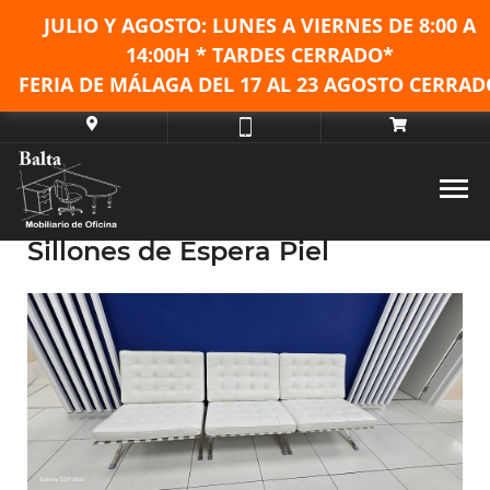
JULIO Y AGOSTO: LUNES A VIERNES DE
8:00 A
14:00H * TARDES CERRADO*
FERIA DE MÁLAGA DEL 17 AL 23 AGOSTO CERRAD
Sillones de Espera Piel