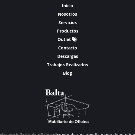
Inicio
Nosotros
Servicios
Productos
Outlet
Contacto
Descargas
Trabajos Realizados
Blog
alta mobiliario de oficina
dispone de una amplia gama de mueble