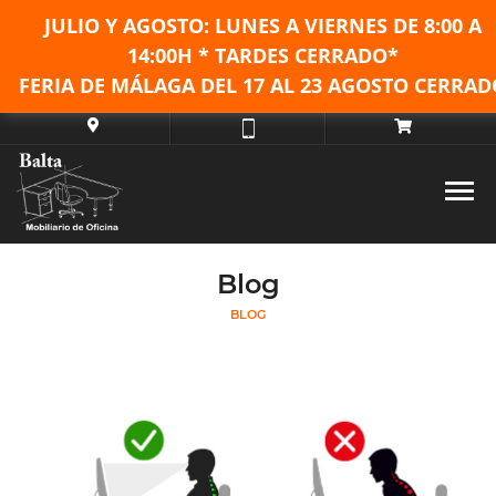
JULIO Y AGOSTO: LUNES A VIERNES DE
8:00 A
14:00H * TARDES CERRADO*
FERIA DE MÁLAGA DEL 17 AL 23 AGOSTO CERRAD
Blog
BLOG