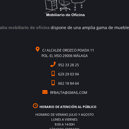
alta mobiliario de oficina
dispone de una amplia gama de mueble
C/ ALCALDE OROZCO POADA 11
POL. EL VISO 29006 MÁLAGA
952 33 28 25
629 29 03 94
662 18 84 64
RFBALTA@GMAIL.COM
HORARIO DE ATENCIÓN AL PÚBLICO
HORARIO DE VERANO JULIO Y AGOSTO
LUNES A VIERNES:
8:00 A 14:00H