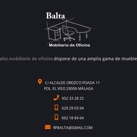
alta mobiliario de oficina
dispone de una amplia gama de mueble
C/ ALCALDE OROZCO POADA 11
POL. EL VISO 29006 MÁLAGA
952 33 28 25
629 29 03 94
662 18 84 64
RFBALTA@GMAIL.COM