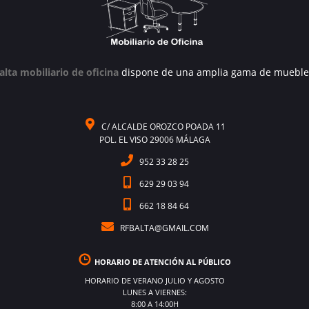
alta mobiliario de oficina
dispone de una amplia gama de mueble
C/ ALCALDE OROZCO POADA 11
POL. EL VISO 29006 MÁLAGA
952 33 28 25
629 29 03 94
662 18 84 64
RFBALTA@GMAIL.COM
HORARIO DE ATENCIÓN AL PÚBLICO
HORARIO DE VERANO JULIO Y AGOSTO
LUNES A VIERNES:
8:00 A 14:00H