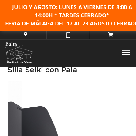
JULIO Y AGOSTO: LUNES A VIERNES DE
8:00 A
14:00H * TARDES CERRADO*
FERIA DE MÁLAGA DEL 17 AL 23 AGOSTO CERRAD
Silla Selki con Pala