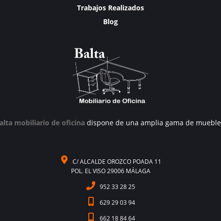
Trabajos Realizados
Blog
alta mobiliario de oficina
dispone de una amplia gama de mueble
C/ ALCALDE OROZCO POADA 11
POL. EL VISO 29006 MÁLAGA
952 33 28 25
629 29 03 94
662 18 84 64