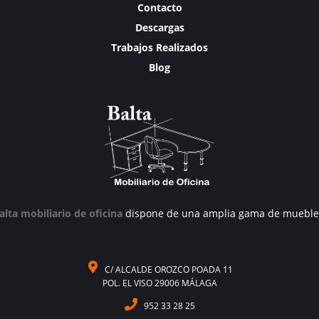
Contacto
Descargas
Trabajos Realizados
Blog
alta mobiliario de oficina
dispone de una amplia gama de mueble
C/ ALCALDE OROZCO POADA 11
POL. EL VISO 29006 MÁLAGA
952 33 28 25