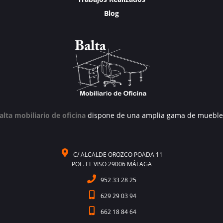
Blog
alta mobiliario de oficina
dispone de una amplia gama de mueble
C/ ALCALDE OROZCO POADA 11
POL. EL VISO 29006 MÁLAGA
952 33 28 25
629 29 03 94
662 18 84 64