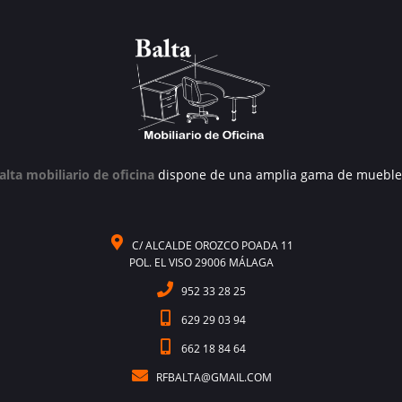
alta mobiliario de oficina
dispone de una amplia gama de mueble
C/ ALCALDE OROZCO POADA 11
POL. EL VISO 29006 MÁLAGA
952 33 28 25
629 29 03 94
662 18 84 64
RFBALTA@GMAIL.COM