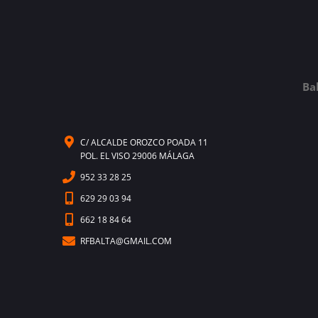
Ba
C/ ALCALDE OROZCO POADA 11
POL. EL VISO 29006 MÁLAGA
952 33 28 25
629 29 03 94
662 18 84 64
RFBALTA@GMAIL.COM