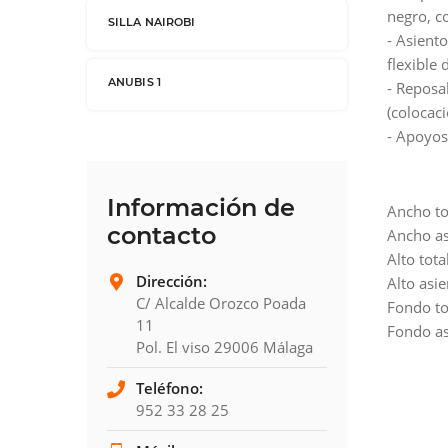
negro, c
SILLA NAIROBI
- Asient
flexible 
ANUBIS 1
- Reposa
(colocaci
- Apoyos
Información de
Ancho to
contacto
Ancho as
Alto tota
Dirección:
Alto asi
C/ Alcalde Orozco Poada
Fondo to
11
Fondo as
Pol. El viso 29006 Málaga
Teléfono:
952 33 28 25