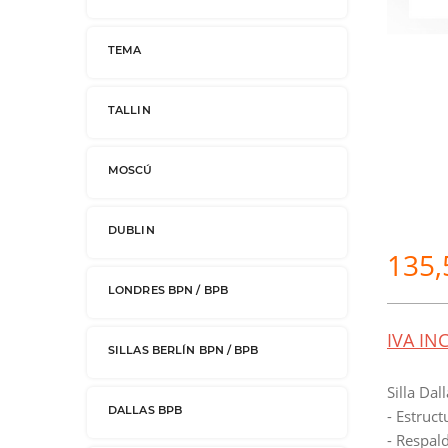
TEMA
TALLIN
r
Pulse sobre la imagen para ampliar
MOSCÚ
DUBLIN
135,
LONDRES BPN / BPB
IVA IN
SILLAS BERLÍN BPN / BPB
Silla Dal
DALLAS BPB
- Estruc
- Respald