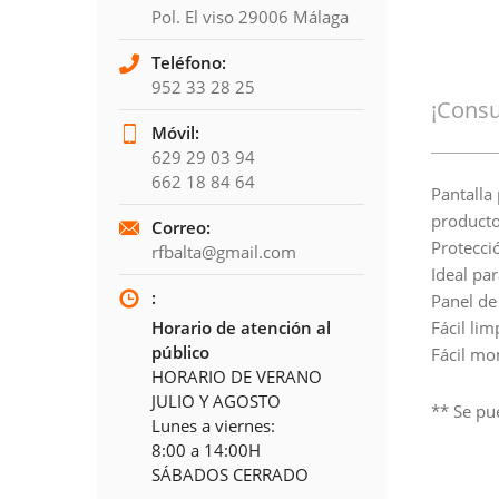
Pol. El viso 29006 Málaga
Teléfono:
952 33 28 25
¡Consu
Móvil:
629 29 03 94
662 18 84 64
Pantalla
producto
Correo:
Protecci
rfbalta@gmail.com
Ideal par
:
Panel de
Horario de atención al
Fácil li
público
Fácil mo
HORARIO DE VERANO
JULIO Y AGOSTO
** Se pu
Lunes a viernes:
8:00 a 14:00H
SÁBADOS CERRADO