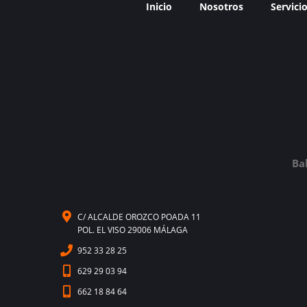
Inicio
Nosotros
Servici
Ba
C/ ALCALDE OROZCO POADA 11
POL. EL VISO 29006 MÁLAGA
952 33 28 25
629 29 03 94
662 18 84 64