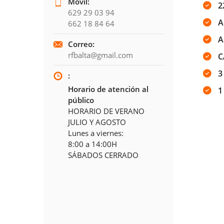
Móvil:
2
629 29 03 94
A
662 18 84 64
A
Correo:
rfbalta@gmail.com
C
3
:
Horario de atención al
1
público
HORARIO DE VERANO
JULIO Y AGOSTO
Lunes a viernes:
8:00 a 14:00H
SÁBADOS CERRADO