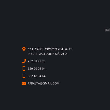
Ba
C/ ALCALDE OROZCO POADA 11
POL. EL VISO 29006 MÁLAGA
952 33 28 25
629 29 03 94
662 18 84 64
RFBALTA@GMAIL.COM