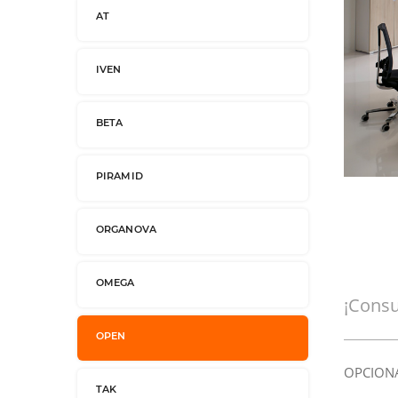
AT
IVEN
BETA
PIRAMID
Pulse sobre la imagen para ampliar
ORGANOVA
OMEGA
¡Consu
OPEN
OPCION
TAK