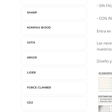
- SIN F
SHARP
- CON I
KOMPAS WOOD
Entra en
Las nece
GOTA
nuestros
ARGOS
Diseño y
LIDER
FORCE CLIMBER
G3:2