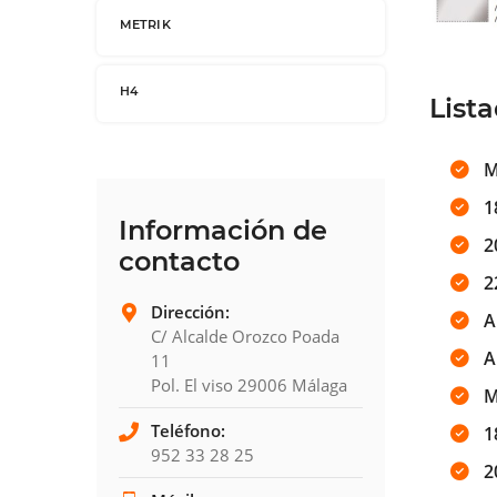
METRIK
H4
List
M
1
Información de
2
contacto
2
Dirección:
A
C/ Alcalde Orozco Poada
A
11
Pol. El viso 29006 Málaga
M
Teléfono:
1
952 33 28 25
2