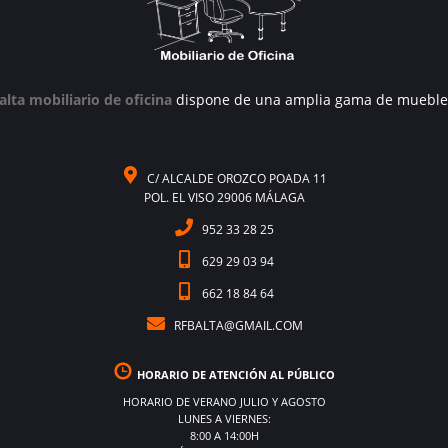
alta mobiliario de oficina
dispone de una amplia gama de mueble
C/ ALCALDE OROZCO POADA 11
POL. EL VISO 29006 MÁLAGA
952 33 28 25
629 29 03 94
662 18 84 64
RFBALTA@GMAIL.COM
HORARIO DE ATENCIÓN AL PÚBLICO
HORARIO DE VERANO JULIO Y AGOSTO
LUNES A VIERNES:
8:00 A 14:00H