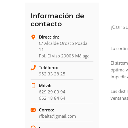
Información de
contacto
¡Consu
Dirección:
C/ Alcalde Orozco Poada
La cortin
11
Pol. El viso 29006 Málaga
El siste
Teléfono:
óptima vi
952 33 28 25
impedir a
Móvil:
Las dist
629 29 03 94
662 18 84 64
ventanas
Correo:
rfbalta@gmail.com
: