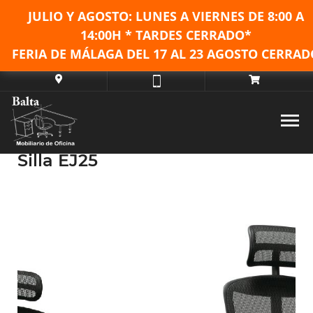
JULIO Y AGOSTO: LUNES A VIERNES DE
8:00 A
14:00H * TARDES CERRADO*
FERIA DE MÁLAGA DEL 17 AL 23 AGOSTO CERRAD
Silla EJ25